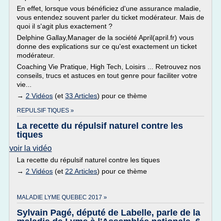
En effet, lorsque vous bénéficiez d'une assurance maladie,
vous entendez souvent parler du ticket modérateur. Mais de
quoi il s'agit plus exactement ?
Delphine Gallay,Manager de la société April(april.fr) vous
donne des explications sur ce qu'est exactement un ticket
modérateur.
Coaching Vie Pratique, High Tech, Loisirs ... Retrouvez nos
conseils, trucs et astuces en tout genre pour faciliter votre
vie...
→
2 Vidéos
(et
33 Articles
) pour ce thème
REPULSIF TIQUES »
La recette du répulsif naturel contre les
tiques
voir la vidéo
La recette du répulsif naturel contre les tiques
→
2 Vidéos
(et
22 Articles
) pour ce thème
MALADIE LYME QUEBEC 2017 »
Sylvain Pagé, député de Labelle, parle de la