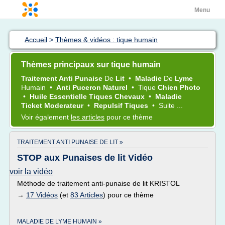
Menu
Accueil
>
Thèmes & vidéos : tique humain
Thèmes principaux sur tique humain
Traitement Anti Punaise
De
Lit
•
Maladie
De
Lyme
Humain
•
Anti Puceron Naturel
•
Tique
Chien Photo
•
Huile Essentielle Tiques Chevaux
•
Maladie
Ticket Moderateur
•
Repulsif Tiques
•
Suite ...
Voir également
les articles
pour ce thème
TRAITEMENT ANTI PUNAISE DE LIT »
STOP aux Punaises de lit Vidéo
voir la vidéo
Méthode de traitement anti-punaise de lit KRISTOL
→
17 Vidéos
(et
83 Articles
) pour ce thème
MALADIE DE LYME HUMAIN »