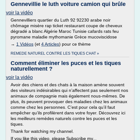
Gennevillie le luth voiture camion qui brûle
voir la vidéo
Gennevilliers quartier du Luth 92 92230 arabe noir
chômage misère rap ticket restaurant coupe de cheveux
dégradé a blanc Algérie Maroc Tunisie cafards rats feu
pyromane maladie mythomanie Grèce mucoviscidose
→
1 Vidéos
(et
4 Articles
) pour ce thème
REMEDE NATUREL CONTRE LES TIQUES CHAT »
Comment éliminer les puces et les tiques
naturellement ?
voir la vidéo
Avoir des chiens et des chats à la maison amène souvent
des visiteurs indésirables qui n’affectent pas seulement nos
animaux de compagnie mais également nous-mêmes. De
plus, ils peuvent provoquer des maladies chez les animaux
comme chez les personnes. C’est pour cela qu’il faut
empêcher qu’ils profilèrent dans votre foyer. Découvrez ici
les meilleurs remèdes naturels contre les puces et les
tiques.
Thank for watching my channel.
If you like this video, please Subscribe my...