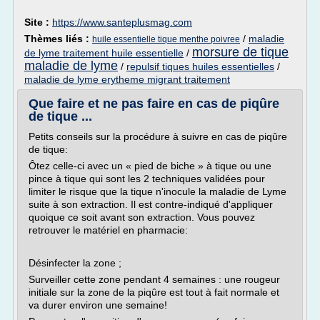
Site :
https://www.santeplusmag.com
Thèmes liés :
/
maladie
huile essentielle tique menthe poivree
morsure de tique
de lyme traitement huile essentielle
/
maladie de lyme
/
repulsif tiques huiles essentielles
/
maladie de lyme erytheme migrant traitement
Que faire et ne pas faire en cas de piqûre
de tique ...
Petits conseils sur la procédure à suivre en cas de piqûre
de tique:
Ôtez celle-ci avec un « pied de biche » à tique ou une
pince à tique qui sont les 2 techniques validées pour
limiter le risque que la tique n'inocule la maladie de Lyme
suite à son extraction. Il est contre-indiqué d'appliquer
quoique ce soit avant son extraction. Vous pouvez
retrouver le matériel en pharmacie:
Désinfecter la zone ;
Surveiller cette zone pendant 4 semaines : une rougeur
initiale sur la zone de la piqûre est tout à fait normale et
va durer environ une semaine!