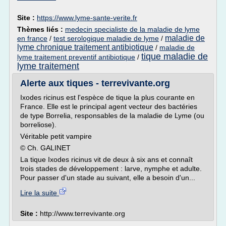
Site :
https://www.lyme-sante-verite.fr
Thèmes liés :
medecin specialiste de la maladie de lyme
maladie de
en france
/
test serologique maladie de lyme
/
lyme chronique traitement antibiotique
/
maladie de
tique maladie de
lyme traitement preventif antibiotique
/
lyme traitement
Alerte aux tiques - terrevivante.org
Ixodes ricinus est l'espèce de tique la plus courante en
France. Elle est le principal agent vecteur des bactéries
de type Borrelia, responsables de la maladie de Lyme (ou
borreliose).
Véritable petit vampire
© Ch. GALINET
La tique Ixodes ricinus vit de deux à six ans et connaît
trois stades de développement : larve, nymphe et adulte.
Pour passer d'un stade au suivant, elle a besoin d'un...
Lire la suite
Site :
http://www.terrevivante.org