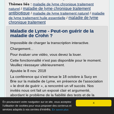
Thèmes liés :
maladie de lyme chronique traitement
maladie de lyme chronique traitement
naturel
/
antibiotique
/
maladie de lyme traitement naturel
/
maladie
maladie de lyme
de lyme traitement huile essentielle
/
chronique traitement
Maladie de Lyme - Peut-on guérir de la
maladie de Crohn ?
Impossible de charger la transcription interactive.
Chargement...
Pour évaluer une vidéo, vous devez la louer.
Cette fonctionnalité n'est pas disponible pour le moment.
Veuillez réessayer ultérieurement.
Ajoutée le 8 nov. 2018
La conférence qui s'est tenue le 18 octobre à Sucy en
Brie sur la maladie de Lyme, en présence de l'association
« le droit de guérir », a rencontré un vif succès. Nos
invités nous ont fait un exposé clair et argumenté,
abordant le problème de la fiabilité des tests et de la
complexité du diagnostic.
En poursuivant votre navigation sur ce site, vous acceptez
X
Viviane Schaller, pharmacien...
l'utilisation de cookies pour vous proposer des contenus et
services adaptés à vos centres d'intérêts.
En savoir plus
Lire la suite