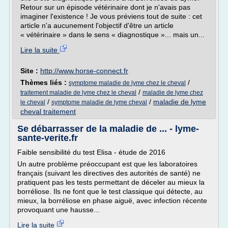
Retour sur un épisode vétérinaire dont je n'avais pas
imaginer l'existence ! Je vous préviens tout de suite : cet
article n'a aucunement l'objectif d'être un article
« vétérinaire » dans le sens « diagnostique »... mais un...
Lire la suite
Site :
http://www.horse-connect.fr
Thèmes liés :
/
symptome maladie de lyme chez le cheval
/
traitement maladie de lyme chez le cheval
maladie de lyme chez
/
/
maladie de lyme
le cheval
symptome maladie de lyme cheval
cheval traitement
Se débarrasser de la maladie de ... - lyme-
sante-verite.fr
Faible sensibilité du test Elisa - étude de 2016
Un autre problème préoccupant est que les laboratoires
français (suivant les directives des autorités de santé) ne
pratiquent pas les tests permettant de déceler au mieux la
borréliose. Ils ne font que le test classique qui détecte, au
mieux, la borréliose en phase aiguë, avec infection récente
provoquant une hausse...
Lire la suite