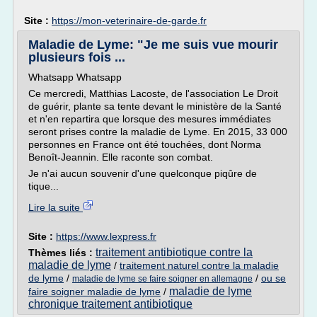
Site :
https://mon-veterinaire-de-garde.fr
Maladie de Lyme: "Je me suis vue mourir
plusieurs fois ...
Whatsapp Whatsapp
Ce mercredi, Matthias Lacoste, de l'association Le Droit
de guérir, plante sa tente devant le ministère de la Santé
et n'en repartira que lorsque des mesures immédiates
seront prises contre la maladie de Lyme. En 2015, 33 000
personnes en France ont été touchées, dont Norma
Benoît-Jeannin. Elle raconte son combat.
Je n'ai aucun souvenir d'une quelconque piqûre de
tique...
Lire la suite
Site :
https://www.lexpress.fr
traitement antibiotique contre la
Thèmes liés :
maladie de lyme
/
traitement naturel contre la maladie
de lyme
/
/
ou se
maladie de lyme se faire soigner en allemagne
maladie de lyme
faire soigner maladie de lyme
/
chronique traitement antibiotique