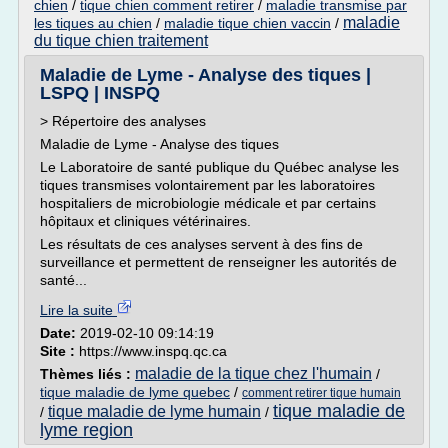
chien
/
tique chien comment retirer
/
maladie transmise par
maladie
les tiques au chien
/
maladie tique chien vaccin
/
du tique chien traitement
Maladie de Lyme - Analyse des tiques |
LSPQ | INSPQ
> Répertoire des analyses
Maladie de Lyme - Analyse des tiques
Le Laboratoire de santé publique du Québec analyse les
tiques transmises volontairement par les laboratoires
hospitaliers de microbiologie médicale et par certains
hôpitaux et cliniques vétérinaires.
Les résultats de ces analyses servent à des fins de
surveillance et permettent de renseigner les autorités de
santé...
Lire la suite
Date:
2019-02-10 09:14:19
Site :
https://www.inspq.qc.ca
maladie de la tique chez l'humain
Thèmes liés :
/
tique maladie de lyme quebec
/
comment retirer tique humain
tique maladie de
tique maladie de lyme humain
/
/
lyme region