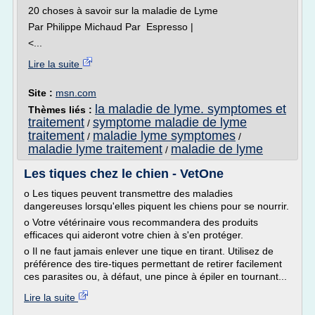
20 choses à savoir sur la maladie de Lyme
Par Philippe Michaud Par Espresso |
<...
Lire la suite
Site :
msn.com
la maladie de lyme. symptomes et
Thèmes liés :
traitement
symptome maladie de lyme
/
traitement
maladie lyme symptomes
/
/
maladie lyme traitement
maladie de lyme
/
Les tiques chez le chien - VetOne
o Les tiques peuvent transmettre des maladies
dangereuses lorsqu'elles piquent les chiens pour se nourrir.
o Votre vétérinaire vous recommandera des produits
efficaces qui aideront votre chien à s'en protéger.
o Il ne faut jamais enlever une tique en tirant. Utilisez de
préférence des tire-tiques permettant de retirer facilement
ces parasites ou, à défaut, une pince à épiler en tournant...
Lire la suite