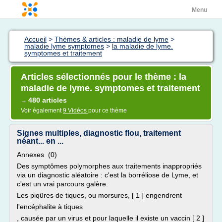
Menu
Accueil
>
Thèmes & articles : maladie de lyme
>
maladie lyme symptomes
>
la maladie de lyme.
symptomes et traitement
Articles sélectionnés pour le thème : la
maladie de lyme. symptomes et traitement
480 articles
→
Voir également
9 Vidéos
pour ce thème
Signes multiples, diagnostic flou, traitement
néant... en ...
Annexes (0)
Des symptômes polymorphes aux traitements inappropriés
via un diagnostic aléatoire : c'est la borréliose de Lyme, et
c'est un vrai parcours galère.
Les piqûres de tiques, ou morsures, [ 1 ] engendrent
l'encéphalite à tiques
, causée par un virus et pour laquelle il existe un vaccin [ 2 ]