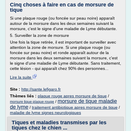
Cinq choses à faire en cas de morsure de
tique
Si une plaque rouge (ou foncée sur peau noire) apparaît
autour de la morsure dans les deux semaines suivant la
morsure, c'est le signe d'une maladie de Lyme débutante.
5. Surveiller la zone de morsure
Une fois la tique retirée, il est important de surveiller avec
attention la zone de morsure. Si une plaque rouge (ou
foncée sur peau noire) et ronde apparaît autour de la
morsure dans les deux semaines suivant la morsure, c'est
le signe d'une maladie de Lyme débutante. Sans traitement,
cette lésion - qui apparaît chez 90% des personnes...
Lire la suite
Site :
http://sante.lefigaro.fr
Thèmes liés :
plaque rouge apres morsure de tique
/
morsure de tique maladie
/
morsure tique plaque rouge
de lyme
/
traitement antibiotique apres morsure de tique
/
maladie de lyme signes neurologiques
Tiques et maladies transmises par les
tiques chez le chien ...