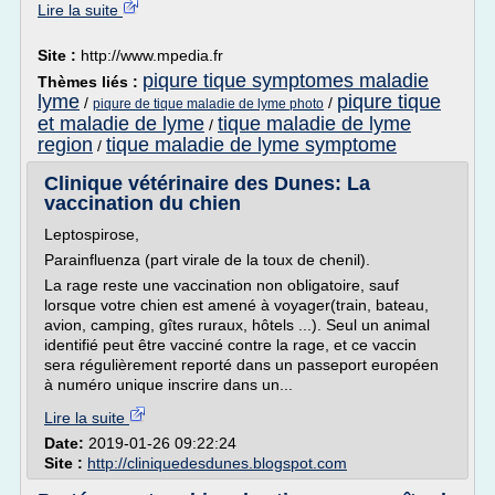
Lire la suite
Site :
http://www.mpedia.fr
piqure tique symptomes maladie
Thèmes liés :
lyme
piqure tique
/
/
piqure de tique maladie de lyme photo
et maladie de lyme
tique maladie de lyme
/
region
tique maladie de lyme symptome
/
Clinique vétérinaire des Dunes: La
vaccination du chien
Leptospirose,
Parainfluenza (part virale de la toux de chenil).
La rage reste une vaccination non obligatoire, sauf
lorsque votre chien est amené à voyager(train, bateau,
avion, camping, gîtes ruraux, hôtels ...). Seul un animal
identifié peut être vacciné contre la rage, et ce vaccin
sera régulièrement reporté dans un passeport européen
à numéro unique inscrire dans un...
Lire la suite
Date:
2019-01-26 09:22:24
Site :
http://cliniquedesdunes.blogspot.com