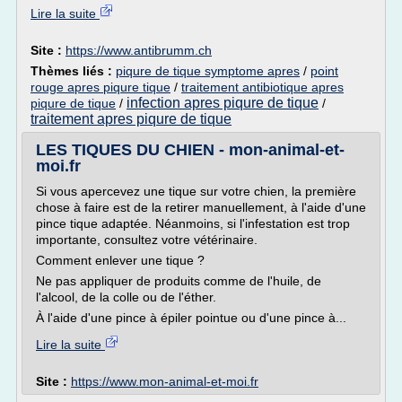
Lire la suite
Site :
https://www.antibrumm.ch
Thèmes liés :
piqure de tique symptome apres
/
point
rouge apres piqure tique
/
traitement antibiotique apres
infection apres piqure de tique
piqure de tique
/
/
traitement apres piqure de tique
LES TIQUES DU CHIEN - mon-animal-et-
moi.fr
Si vous apercevez une tique sur votre chien, la première
chose à faire est de la retirer manuellement, à l'aide d'une
pince tique adaptée. Néanmoins, si l'infestation est trop
importante, consultez votre vétérinaire.
Comment enlever une tique ?
Ne pas appliquer de produits comme de l'huile, de
l'alcool, de la colle ou de l'éther.
À l'aide d'une pince à épiler pointue ou d'une pince à...
Lire la suite
Site :
https://www.mon-animal-et-moi.fr