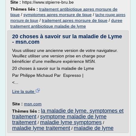
Site :
https://www.stpierre-bru.be
Thèmes liés :
traitement antibiotique apres morsure de
tique
/
symptomes apres morsure de tique
/
tache rouge apres
/
traitement apres morsure de tique
/
duree
morsure de tique
traitement antibiotique maladie de lyme
20 choses à savoir sur la maladie de Lyme
- msn.com
Vous utilisez une ancienne version de votre navigateur.
Veuillez utiliser une version prise en charge pour
bénéficier d'une meilleure expérience MSN.
20 choses à savoir sur la maladie de Lyme
Par Philippe Michaud Par Espresso |
<...
Lire la suite
Site :
msn.com
la maladie de lyme. symptomes et
Thèmes liés :
traitement
symptome maladie de lyme
/
traitement
maladie lyme symptomes
/
/
maladie lyme traitement
maladie de lyme
/