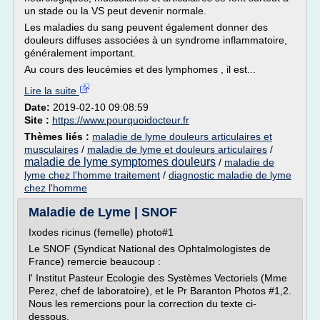
un stade ou la VS peut devenir normale.
Les maladies du sang peuvent également donner des
douleurs diffuses associées à un syndrome inflammatoire,
généralement important.
Au cours des leucémies et des lymphomes , il est...
Lire la suite
Date:
2019-02-10 09:08:59
Site :
https://www.pourquoidocteur.fr
Thèmes liés :
maladie de lyme douleurs articulaires et
musculaires
/
maladie de lyme et douleurs articulaires
/
maladie de lyme symptomes douleurs
/
maladie de
lyme chez l'homme traitement
/
diagnostic maladie de lyme
chez l'homme
Maladie de Lyme | SNOF
Ixodes ricinus (femelle) photo#1
Le SNOF (Syndicat National des Ophtalmologistes de
France) remercie beaucoup :
l' Institut Pasteur Ecologie des Systèmes Vectoriels (Mme
Perez, chef de laboratoire), et le Pr Baranton Photos #1,2.
Nous les remercions pour la correction du texte ci-
dessous.