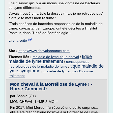
Il faut savoir qu'il y a au moins une vingtaine de bactéries
de Lyme différentes.
J'avais trouvé un article là dessus (mais je ne retrouve pas)
alors je te mets mon résumé :
"Trois espèces de bactéries responsables de la maladie de
Lyme, co-existant en Europe, ont été décrites à l'Institut
Pasteur, dans l'Unité de Bactériologie...
Lire la suite
Site :
https://www.chevalannonce.com
tique
Thèmes liés :
maladie de lyme tique cheval
/
maladie de lyme traitement
/
consequences
tique maladie de
neurologiques de la maladie de lyme
/
lyme symptome
/
maladie de lyme chez l'homme
traitement
Mon cheval à la Borréliose de Lyme ! -
Horse-Connect.fr
par Sophie (G+)
MON CHEVAL, LYME & MOI !
Fin 2017, Mini-Morue m'a réservé une petite surprise...
elle a été diagnostiqué positive à la Borréliose de Lyme.