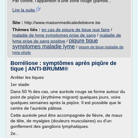
Par contre, l'apparition d'une zone rouge (parfois...
Lire la suite
Site :
http://www.maisonmedicaledebievre.be
Thèmes liés :
en cas de piqure de tique que faire
/
maladie de lyme symptomes prise de sang
/
maladie de
piqure tique
lyme prise de sang positive
/
symptomes maladie lyme
/
piqure de tique maladie de
lyme photo
Borréliose : symptômes après piqûre de
tique | ANTI-BRUMM®
Arrêter les tiques
1er stade:
Dans 50 % des cas, une auréole rouge se forme autour du
point de piqûre (érythème migrant) quelques jours, voire
quelques semaines après la piqûre. Il est possible que le
centre de l'auréole pâlisse.
Cette auréole peut être accompagnée de fièvre, de maux
de tête, de myalgies (douleurs musculaires) ou d'un
gonflement des ganglions lymphatiques.
2e...